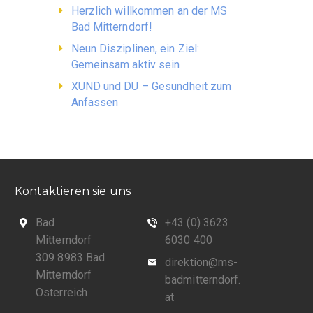
Herzlich willkommen an der MS
Bad Mitterndorf!
Neun Disziplinen, ein Ziel:
Gemeinsam aktiv sein
XUND und DU – Gesundheit zum
Anfassen
Kontaktieren sie uns
Bad
+43 (0) 3623
Mitterndorf
6030 400
309 8983 Bad
direktion@ms-
Mitterndorf
badmitterndorf.
Österreich
at