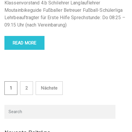
Klassenvorstand 4.b Schilehrer Langlauflehrer
Moutainbikeguide Fußballer Betreuer Fußball-Schülerliga
Lehrbeauftragter für Erste Hilfe Sprechstunde: Do 08:25 –
09:15 Uhr (nach Vereinbarung)
READ MORE
Seitennummerierung
1
2
Nächste
der
Beiträge