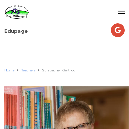
Edupage
Home
Teachers
Sulzbacher Gertrud