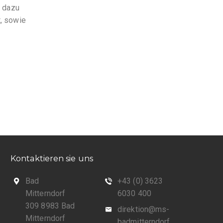
n dazu
t, sowie
Kontaktieren sie uns
Bad
+43 (0) 3623
Mitterndorf
6030 400
309 8983 Bad
direktion@ms-
Mitterndorf
badmitterndorf.