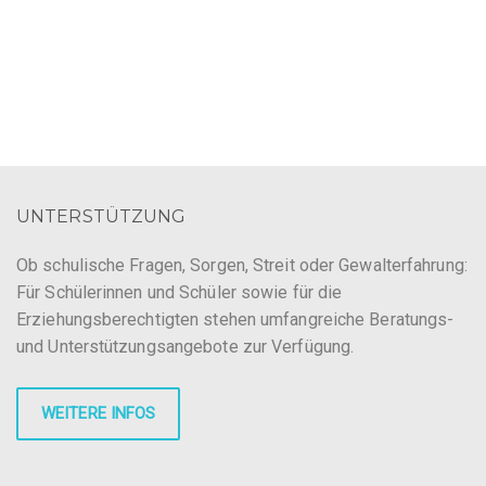
t
u
u
n
n
g
g
A
e
n
UNTERSTÜTZUNG
n
s
S
Ob schulische Fragen, Sorgen, Streit oder Gewalterfahrung:
i
Für Schülerinnen und Schüler sowie für die
u
c
Erziehungsberechtigten stehen umfangreiche Beratungs-
c
h
und Unterstützungsangebote zur Verfügung.
h
t
WEITERE INFOS
e
e
n
u