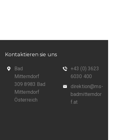
Kontaktieren sie uns
Bad
+43 (0) 3623
Mitterndorf
6030 400
309 8983 Bad
direktion@ms-
Mitterndorf
badmitterndor
Österreich
f.at