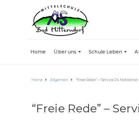
Home
Über uns
Schule Leben
A
Home
Allgemein
“Freie Rede” – Service 24 Notdien
“Freie Rede” – Ser